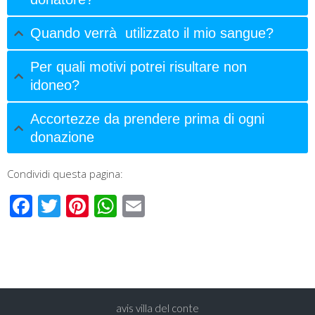
Quando verrà utilizzato il mio sangue?
Per quali motivi potrei risultare non
idoneo?
Accortezze da prendere prima di ogni
donazione
Condividi questa pagina:
Facebook
Twitter
Pinterest
WhatsApp
Email
avis villa del conte