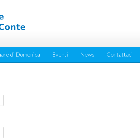
are di Domenica
Eventi
News
Contattaci