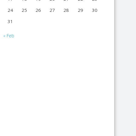
24
25
26
27
28
29
30
31
« Feb