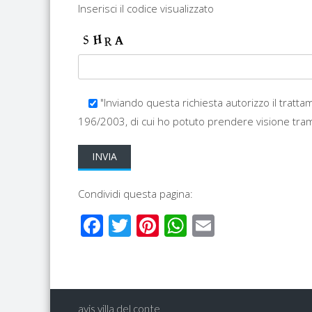
Inserisci il codice visualizzato
"Inviando questa richiesta autorizzo il tratta
196/2003, di cui ho potuto prendere visione tram
Condividi questa pagina:
Facebook
Twitter
Pinterest
WhatsApp
Email
avis villa del conte