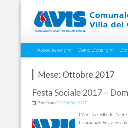
Skip
to
content
Associazione
Come Donare
Don
Mese:
Ottobre 2017
Festa Sociale 2017 – Do
Pubblicato il
3 Ottobre 2017
L'A.V.I.S di Villa del Cont
tradizionale Festa Soci