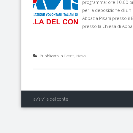
programma: ore 10.00 pres
per la deposizione di un
Abbazia Pisani presso il
presso la Chiesa di Abbaz
Pubblicato in
Eventi
,
News
avis villa del conte