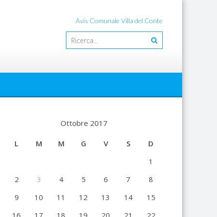
Avis Comunale Villa del Conte
Ottobre 2017
L
M
M
G
V
S
D
1
2
3
4
5
6
7
8
9
10
11
12
13
14
15
16
17
18
19
20
21
22