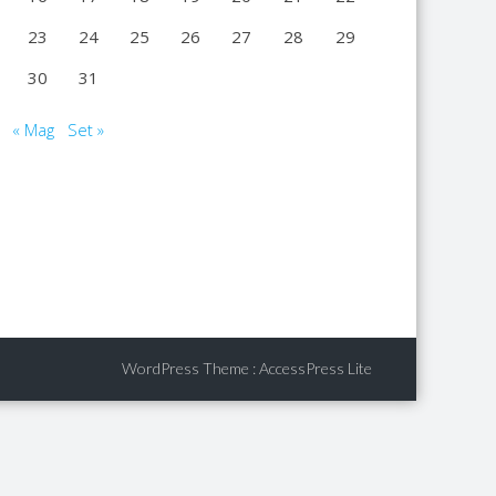
23
24
25
26
27
28
29
30
31
« Mag
Set »
WordPress Theme
:
AccessPress Lite