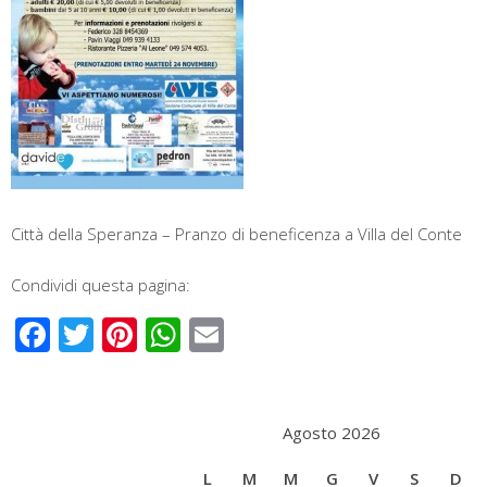
Città della Speranza – Pranzo di beneficenza a Villa del Conte
Condividi questa pagina:
Facebook
Twitter
Pinterest
WhatsApp
Email
Agosto 2026
L
M
M
G
V
S
D