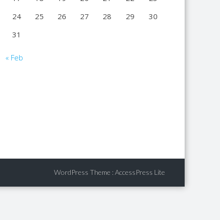
24
25
26
27
28
29
30
31
« Feb
WordPress Theme
:
AccessPress Lite