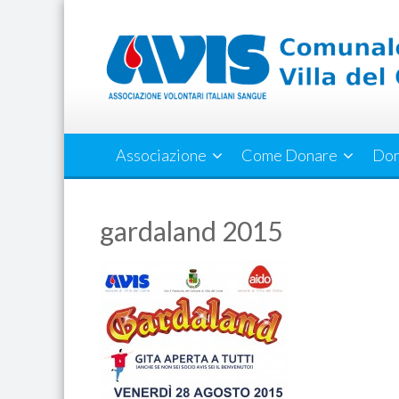
Skip
to
content
Associazione
Come Donare
Don
gardaland 2015